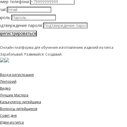
омер телефона
mail
ароль
одтверждение пароля
арегистрироваться
LITBIS
Онлайн платформа для обучения изготовлению изделий из гипса
Зарабатывай. Развивайся. Создавай.
Навигация
Вход и регистрация
Лекторий
Видео
Лучшие Мастера
Калькулятор литейщика
Вопросы литейщиков
Совет дня
Идеи из гипса