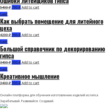
Ошибки литейщиков гипса
5400
₽
790
₽
Add to cart
Sale!
Как выбрать помещение для литейного
цеха
4200
₽
990
₽
Add to cart
Sale!
Большой справочник по декорированию
гипса
3400
₽
990
₽
Add to cart
Sale!
Креативное мышление
3400
₽
990
₽
Add to cart
LITBIS
Онлайн платформа для обучения изготовлению изделий из гипса
Зарабатывай. Развивайся. Создавай.