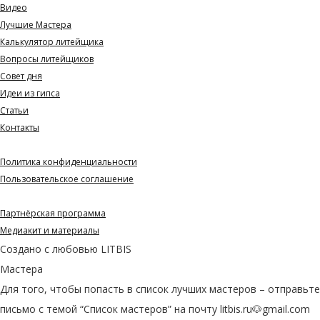
Видео
Лучшие Мастера
Калькулятор литейщика
Вопросы литейщиков
Совет дня
Идеи из гипса
Статьи
Контакты
Документы
Политика конфиденциальности
Пользовательское соглашение
Партнерам и СМИ
Партнёрская программа
Медиакит и материалы
Создано с любовью
LITBIS
Мастера
Для того, чтобы попасть в список лучших мастеров – отправьте
письмо с темой “Список мастеров” на почту litbis.ru🐶gmail.com