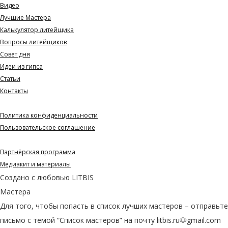
Видео
Лучшие Мастера
Калькулятор литейщика
Вопросы литейщиков
Совет дня
Идеи из гипса
Статьи
Контакты
Документы
Политика конфиденциальности
Пользовательское соглашение
Партнерам и СМИ
Партнёрская программа
Медиакит и материалы
Создано с любовью
LITBIS
Мастера
Для того, чтобы попасть в список лучших мастеров – отправьте
письмо с темой “Список мастеров” на почту litbis.ru🐶gmail.com